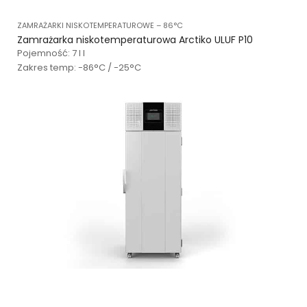
ZAMRAŻARKI NISKOTEMPERATUROWE – 86°C
Zamrażarka niskotemperaturowa Arctiko ULUF P10
Pojemność: 7 l l
Zakres temp: -86°C / -25°C