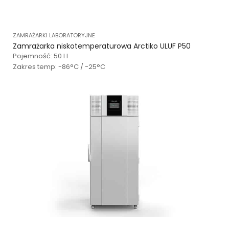
ZAMRAŻARKI LABORATORYJNE
Zamrażarka niskotemperaturowa Arctiko ULUF P50
Pojemność: 50 l l
Zakres temp: -86°C / -25°C