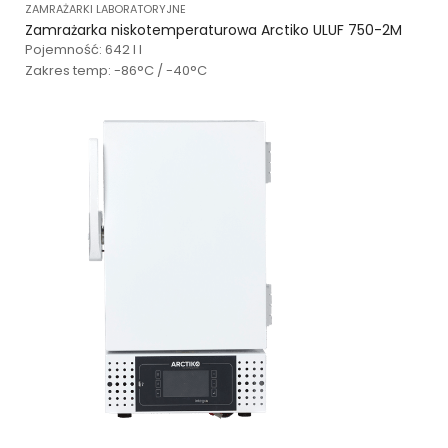
ZAMRAŻARKI LABORATORYJNE
Zamrażarka niskotemperaturowa Arctiko ULUF 750-2M
Pojemność: 642 l l
Zakres temp: -86°C / -40°C