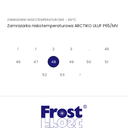
ZAMRAŻARKI NISKOTEMPERATUROWE – 86°C
Zamrażarka niskotemperaturowa ARCTIKO ULUF P65/MV
1
2
3
…
45
46
47
48
49
50
51
52
53