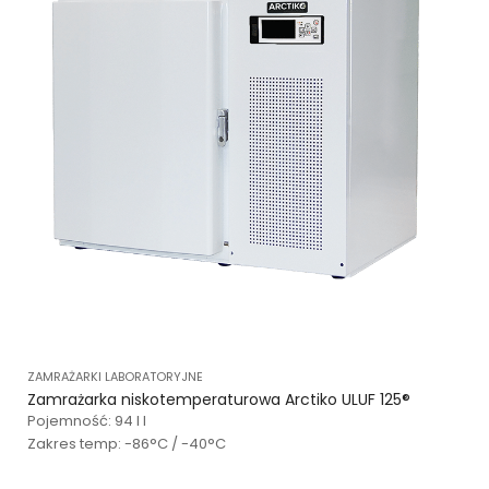
ZAMRAŻARKI LABORATORYJNE
Zamrażarka niskotemperaturowa Arctiko ULUF 125®
Pojemność: 94 l l
Zakres temp: -86°C / -40°C