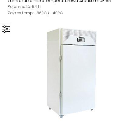
Zamrażarka niskotemperaturowa Arctiko ULUF 65
Pojemność: 54 l l
Zakres temp: -86°C / -40°C