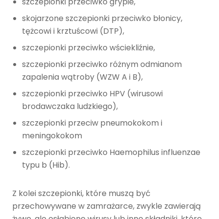
szczepionki przeciwko grypie,
skojarzone szczepionki przeciwko błonicy,
tężcowi i krztuścowi (DTP),
szczepionki przeciwko wściekliźnie,
szczepionki przeciwko różnym odmianom
zapalenia wątroby (WZW A i B),
szczepionki przeciwko HPV (wirusowi
brodawczaka ludzkiego),
szczepionki przeciw pneumokokom i
meningokokom
szczepionki przeciwko Haemophilus influenzae
typu b (Hib).
Z kolei szczepionki, które muszą być
przechowywane w zamrażarce, zwykle zawierają
żywe, ale osłabione wirusy lub inne składniki, które