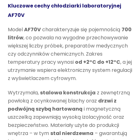
Kluczowe cechy chłodziarki laboratoryjnej
AF70V
Model
AF70V
charakteryzuje się pojemnością
700
litrów
, co pozwala na wygodne przechowywanie
większej liczby próbek, preparatów medycznych
czy odczynników chemicznych. Zakres
temperatury pracy wynosi
od +2°C do +12°C
, a jej
utrzymanie wspiera elektroniczny system regulacji
z wyświetlaczem cyfrowym.
Wytrzymała,
stalowa konstrukcja
z zewnętrzną
powłoką z ocynkowanej blachy oraz
drzwi z
podwójną szybą hartowaną
i magnetyczną
uszczelką zapewniają wysoką izolacyjność oraz
bezpieczeństwo. Materiały użyte do produkcji
wnętrza – w tym
stal nierdzewna
– gwarantują