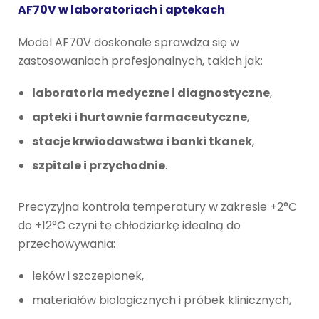
AF70V w laboratoriach i aptekach
Model AF70V doskonale sprawdza się w
zastosowaniach profesjonalnych, takich jak:
laboratoria medyczne i diagnostyczne
,
apteki i hurtownie farmaceutyczne
,
stacje krwiodawstwa i banki tkanek
,
szpitale i przychodnie
.
Precyzyjna kontrola temperatury w zakresie +2°C
do +12°C czyni tę chłodziarkę idealną do
przechowywania:
leków i szczepionek,
materiałów biologicznych i próbek klinicznych,