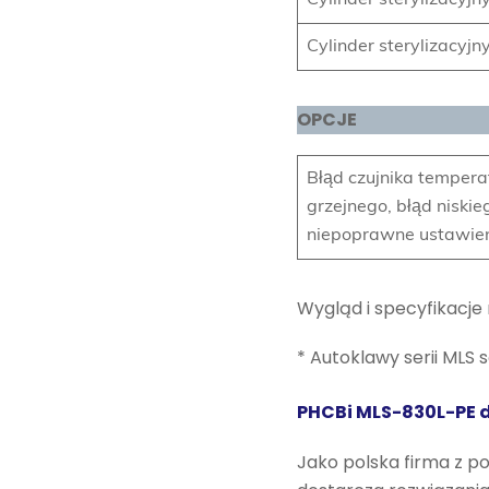
Cylinder sterylizacyjn
Cylinder sterylizacyj
OPCJE
Błąd czujnika temper
grzejnego, błąd niski
niepoprawne ustawieni
Wygląd i specyfikacje
* Autoklawy serii MLS 
PHCBi MLS-830L-PE d
Jako polska firma z p