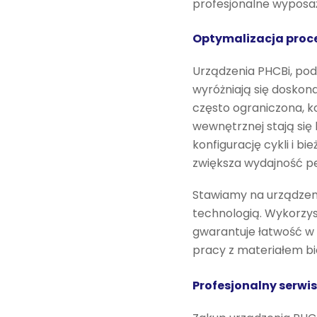
profesjonalne wyposaż
Optymalizacja proce
Urządzenia PHCBi, pod
wyróżniają się doskon
często ograniczona, 
wewnętrznej stają się
konfigurację cykli i b
zwiększa wydajność pe
Stawiamy na urządzen
technologią. Wykorzys
gwarantuje łatwość w 
pracy z materiałem b
Profesjonalny serwis