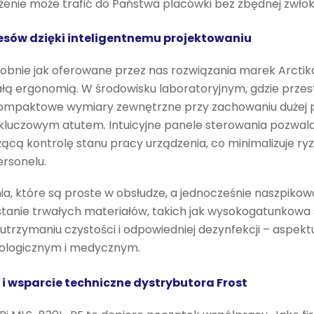
enie może trafić do Państwa placówki bez zbędnej zwłoki
sów dzięki inteligentnemu projektowaniu
obnie jak oferowane przez nas rozwiązania marek Arctiko
ałą ergonomią. W środowisku laboratoryjnym, gdzie przes
kompaktowe wymiary zewnętrzne przy zachowaniu dużej 
 kluczowym atutem. Intuicyjne panele sterowania pozwal
ieżącą kontrolę stanu pracy urządzenia, co minimalizuje ryz
rsonelu.
ia, które są proste w obsłudze, a jednocześnie naszpik
tanie trwałych materiałów, takich jak wysokogatunkowa 
utrzymaniu czystości i odpowiedniej dezynfekcji – aspek
iologicznym i medycznym.
 i wsparcie techniczne dystrybutora Frost