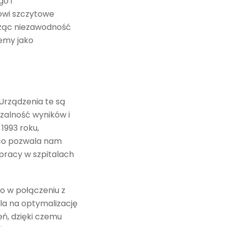
o i
owi szczytowe
ącząc niezawodność
emy jako
Urządzenia te są
zalność wyników i
1993 roku,
 co pozwala nam
 pracy w szpitalach
o w połączeniu z
la na optymalizację
eń, dzięki czemu