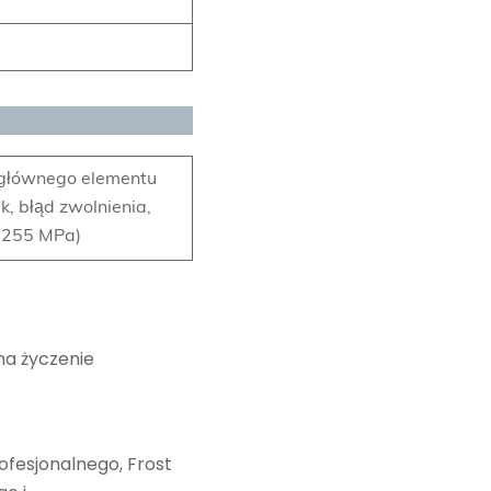
 głównego elementu
, błąd zwolnienia,
0,255 MPa)
na życzenie
fesjonalnego, Frost