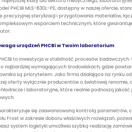
 najwyższej klasy dla sektora medycznego, laboratoryjneg
del PHCBi MLS-830L-PE, dostępny w naszej ofercie, stan
ie precyzyjnej sterylizacji i przygotowania materiałów, ł
 z kompleksowym wsparciem technicznym, które gwarantuj
utor.
ewaga urządzeń PHCBi w Twoim laboratorium
HCBi to inwestycja w stabilność procesów badawczych. 
o najbardziej wymagających środowiskach, gdzie powtar
wnika są priorytetem. Jako firma działająca na rynku od 
szej oferty wyłącznie producentów o światowej renomie,
hłodnicze i laboratoryjne, które realnie podnoszą jakość
owych.
arakteryzuje się zaawansowaną kontrolą parametrów, c
u Frost w zakresie doboru właściwych rozwiązań, pozwa
Nasz system logistyki umożliwia szybką realizację zamówi