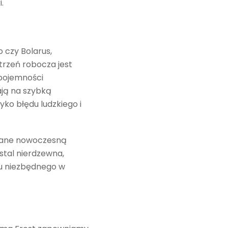
.
 czy Bolarus,
trzeń robocza jest
pojemności
ają na szybką
yko błędu ludzkiego i
owane nowoczesną
stal nierdzewna,
tu niezbędnego w