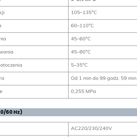
ji
105–135°C
a
60–110°C
nia
45–60°C
ewania
45–80°C
otoczenia
5–35°C
ra
Od 1 min do 99 godz. 59 min
ze
0,255 MPa
0/60 Hz)
AC220/230/240V