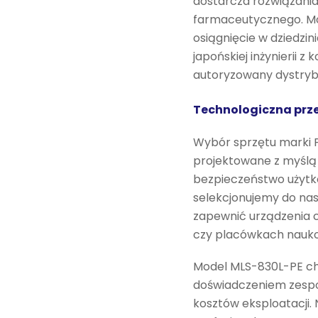
dostarcza rozwiązania
farmaceutycznego. Mo
osiągnięcie w dziedzin
japońskiej inżynierii
autoryzowany dystryb
Technologiczna prz
Wybór sprzętu marki P
projektowane z myślą 
bezpieczeństwo użytko
selekcjonujemy do na
zapewnić urządzenia c
czy placówkach nauk
Model MLS-830L-PE ch
doświadczeniem zespoł
kosztów eksploatacji. 