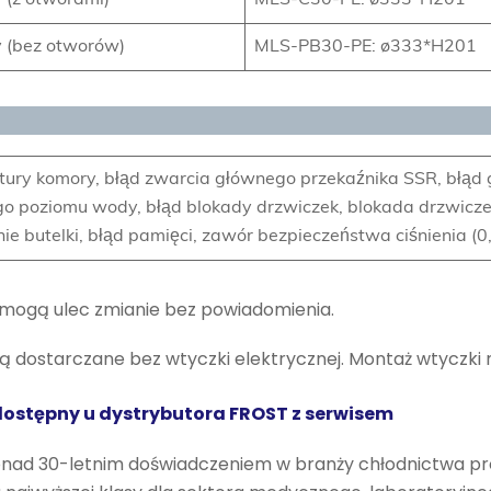
y (z otworami)
MLS-C30-PE: ø333*H201
ny (bez otworów)
MLS-PB30-PE: ø333*H201
atury komory, błąd zwarcia głównego przekaźnika SSR, błąd
ego poziomu wody, błąd blokady drzwiczek, blokada drzwiczek
e butelki, błąd pamięci, zawór bezpieczeństwa ciśnienia (
 mogą ulec zmianie bez powiadomienia.
są dostarczane bez wtyczki elektrycznej. Montaż wtyczki 
ostępny u dystrybutora FROST z serwisem
onad 30-letnim doświadczeniem w branży chłodnictwa pro