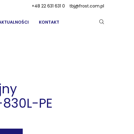
+48 22 631 631 0
tbj@frost.com.pl
AKTUALNOŚCI
KONTAKT
jny
-830L-PE