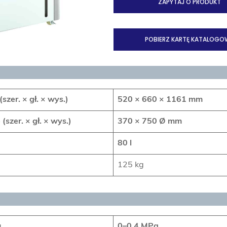
ZAPYTAJ O PRODUKT
POBIERZ KARTĘ KATALOGO
zer. × gł. × wys.)
520 × 660 × 1161
mm
zer. × gł. × wys.)
370 × 750 Ø mm
80 l
125 kg
a
0–0,4 MPa