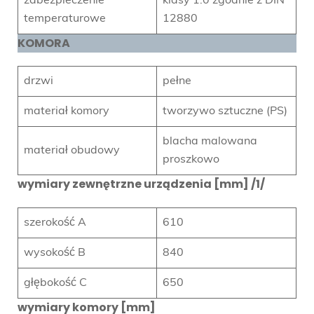
zabezpieczenie
klasy 1.0 zgodnie z DIN
temperaturowe
12880
KOMORA
drzwi
pełne
materiał komory
tworzywo sztuczne (PS)
blacha malowana
materiał obudowy
proszkowo
wymiary zewnętrzne urządzenia [mm] /1/
szerokość A
610
wysokość B
840
głębokość C
650
wymiary komory [mm]