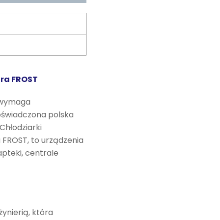
ora FROST
 wymaga
oświadczona polska
Chłodziarki
 FROST, to urządzenia
pteki, centrale
ynierią, która