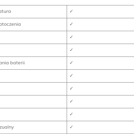
atura
✓
otoczenia
✓
✓
✓
nia baterii
✓
✓
✓
✓
✓
zualny
✓