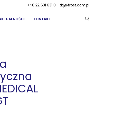
+48 22 631 631 0
tbj@frost.com.pl
AKTUALNOŚCI
KONTAKT
ka
tyczna
MEDICAL
GT