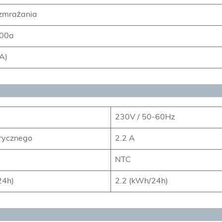
zmrażania
600a
A)
230V / 50-60Hz
trycznego
2.2 A
NTC
24h)
2.2 (kWh/24h)