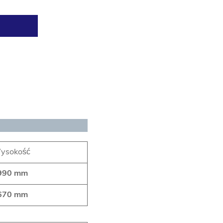
ysokość
990 mm
670 mm