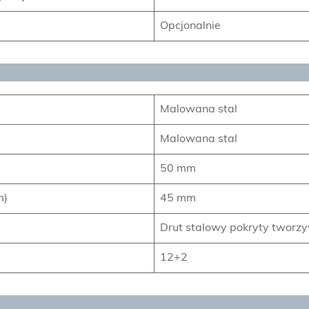
Opcjonalnie
Malowana stal
Malowana stal
50 mm
m)
45 mm
Drut stalowy pokryty twor
12+2