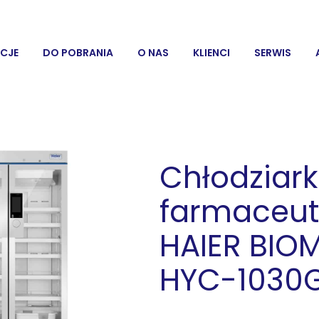
CJE
DO POBRANIA
O NAS
KLIENCI
SERWIS
Chłodziar
farmaceu
HAIER BIO
HYC-1030