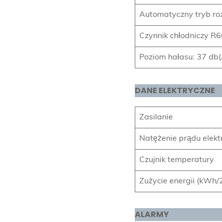
Automatyczny tryb ro
Czynnik chłodniczy R
Poziom hałasu: 37 db(
DANE ELEKTRYCZNE
Zasilanie
Natężenie prądu elek
Czujnik temperatury
Zużycie energii (kWh/
ALARMY