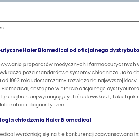
e)
utyczne Haier Biomedical od oficjalnego dystrybut
howywanie preparatów medycznych i farmaceutycznych
 wykracza poza standardowe systemy chłodnicze. Jako d
od 1993 roku, dostarczamy rozwiązania najwyższej klasy. 
Biomedical, dostępne w ofercie oficjalnego dystrybutora
ą o najbardziej wymagających środowiskach, takich jak a
laboratoria diagnostyczne.
ogia chłodzenia Haier Biomedical
dical wyróżniają się na tle konkurencji zaawansowaną inż