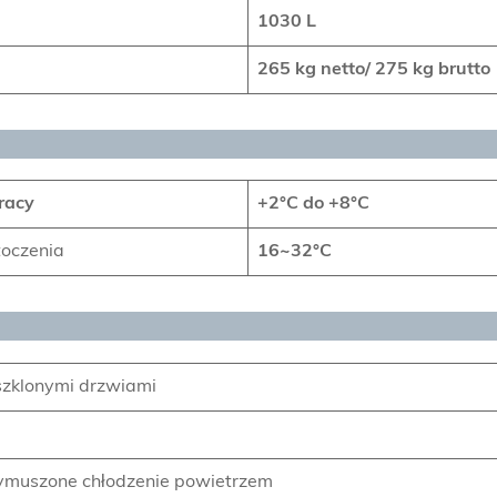
1030
L
265 kg netto/ 275 kg brutto
racy
+2
°C
do +8°C
toczenia
16~32°C
szklonymi drzwiami
ymuszone chłodzenie powietrzem