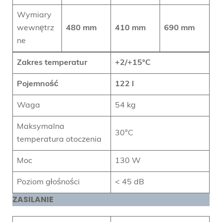
Wymiary
wewnętrz
480 mm
410 mm
690 mm
ne
Zakres temperatur
+2/+15°C
Pojemność
122 l
Waga
54 kg
Maksymalna
30°C
temperatura otoczenia
Moc
130 W
Poziom głośności
< 45 dB
ZASILANIE