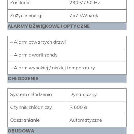
Zasilanie
230 V / 50 Hz
Zużycie energii
767 kWh/rok
ALARMY DŹWIĘKOWE I OPTYCZNE
– Alarm otwartych drzwi
– Alarm awarii sondy
– Alarm wysokiej / niskiej temperatury
CHŁODZENIE
System chłodzenia
Dynamiczny
Czynnik chłodniczy
R 600 a
Odszranianie
Automatyczne
OBUDOWA