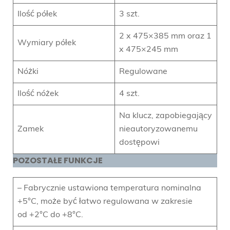
Ilość półek
3 szt.
2 x 475×385 mm oraz 1
Wymiary półek
x 475×245 mm
Nóżki
Regulowane
Ilość nóżek
4 szt.
Na klucz, zapobiegający
Zamek
nieautoryzowanemu
dostępowi
POZOSTAŁE FUNKCJE
– Fabrycznie ustawiona temperatura nominalna
+5°C, może być łatwo regulowana w zakresie
od +2°C do +8°C.