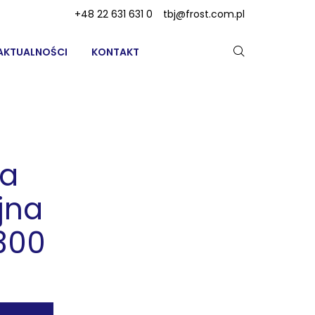
+48 22 631 631 0
tbj@frost.com.pl
AKTUALNOŚCI
KONTAKT
ka
jna
 300