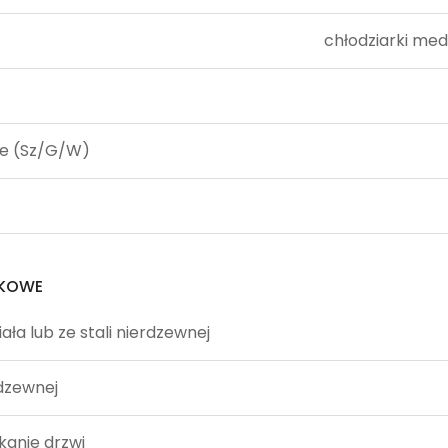
chłodziarki med
e (Sz/G/W)
TKOWE
ła lub ze stali nierdzewnej
rdzewnej
anie drzwi