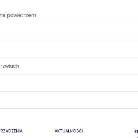
ne powietrzem
drzwiach
URZĄDZENIA
AKTUALNOŚCI
F