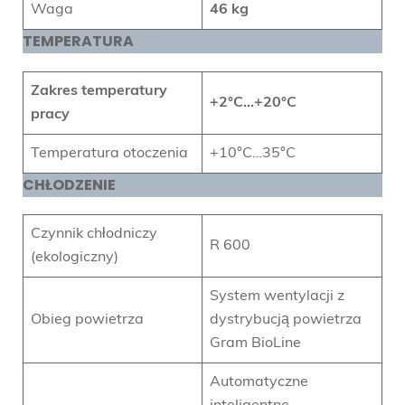
Waga
46 kg
TEMPERATURA
Zakres temperatury
+2°C…+20°C
pracy
Temperatura otoczenia
+10°C…35°C
CHŁODZENIE
Czynnik chłodniczy
R 600
(ekologiczny)
System wentylacji z
Obieg powietrza
dystrybucją powietrza
Gram BioLine
Automatyczne