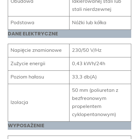
Obudowa
lakierowanej stali lub
stali nierdzewnej
Podstawa
Nóżki lub kółka
DANE ELEKTRYCZNE
Napięcie znamionowe
230/50 V/Hz
Zużycie energii
0,43 kWh/24h
Poziom hałasu
33,3 db(A)
50 mm (poliuretan z
bezfreonowym
Izolacja
propelentem
cyklopentanowym)
WYPOSAŻENIE