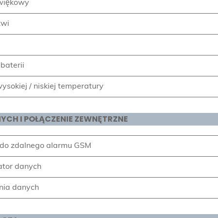
źwiękowy
zwi
baterii
sokiej / niskiej temperatury
YCH I POŁĄCZENIE ZEWNĘTRZNE
 do zdalnego alarmu GSM
rator danych
nia danych