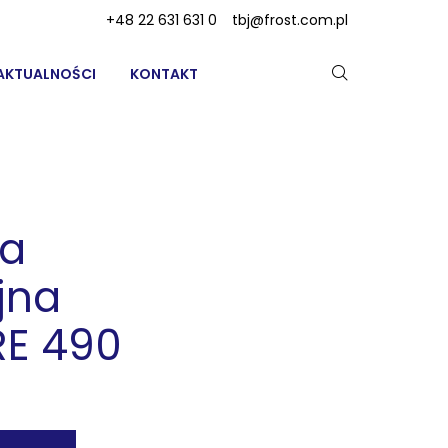
+48 22 631 631 0
tbj@frost.com.pl
AKTUALNOŚCI
KONTAKT
ka
jna
RE 490