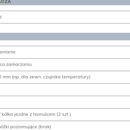
ACZA
z
anianie
ąca zamarzaniu
 mm (np. dla zewn. czujnika temperatury)
 / kółka jezdne z hamulcem (2 szt.)
/ nóżki poziomujące (brak)