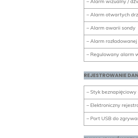
– Alarm wizualny / d
– Alarm otwartych dr
– Alarm awarii sondy
– Alarm rozładowanej 
– Regulowany alarm wy
REJESTROWANIE DAN
– Styk beznapięciowy
– Elektroniczny rejest
– Port USB do zgrywa