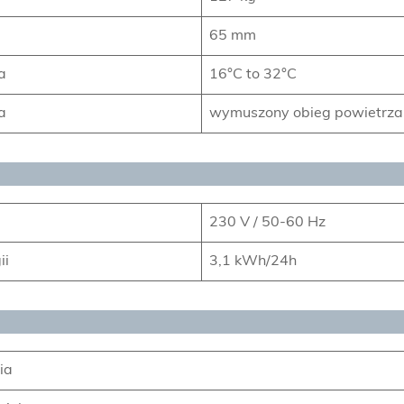
65 mm
a
16°C to 32°C
a
wymuszony obieg powietrza 
230 V / 50-60 Hz
ii
3,1 kWh/24h
ia