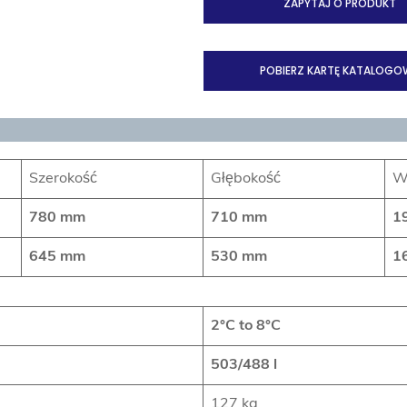
ZAPYTAJ O PRODUKT
POBIERZ KARTĘ KATALOGO
Szerokość
Głębokość
W
780 mm
710
mm
1
645 mm
530 mm
1
2°C to 8°C
503/488 l
127 kg