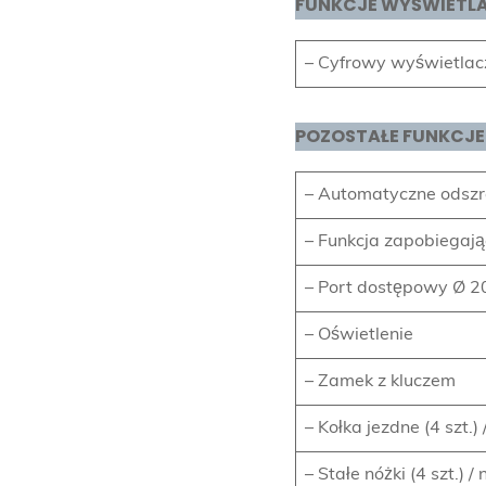
FUNKCJE WYŚWIETL
– Cyfrowy wyświetlac
POZOSTAŁE FUNKCJE
– Automatyczne odszr
– Funkcja zapobiegaj
– Port dostępowy Ø 20
– Oświetlenie
– Zamek z kluczem
– Kołka jezdne (4 szt.)
– Stałe nóżki (4 szt.) 