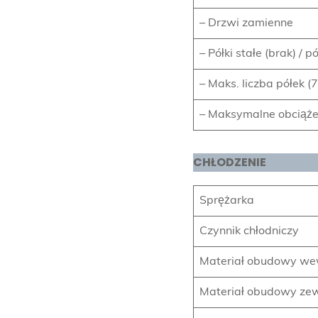
– Drzwi zamienne
– Półki stałe (brak) / p
– Maks. liczba półek (7
– Maksymalne obciążen
CHŁODZENIE
Sprężarka
Czynnik chłodniczy
Materiał obudowy we
Materiał obudowy zew