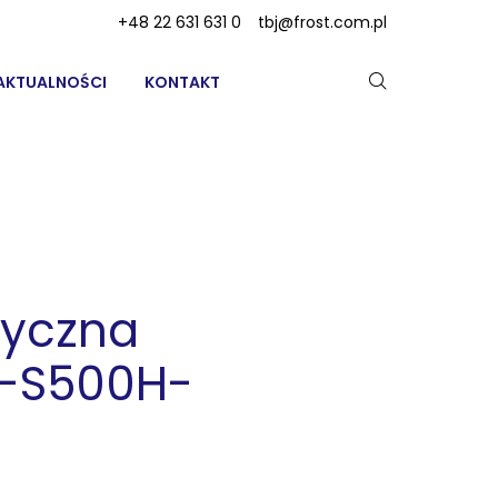
+48 22 631 631 0
tbj@frost.com.pl
AKTUALNOŚCI
KONTAKT
tyczna
-S500H-