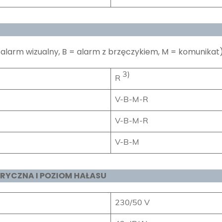
= alarm wizualny, B = alarm z brzęczykiem, M = komunikat
3)
R
V-B-M-R
V-B-M-R
V-B-M
RYCZNA I POZIOM HAŁASU
230/50 V