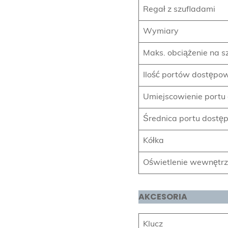
Regał z szufladami
Wymiary
Maks. obciążenie na s
Ilość portów dostępo
Umiejscowienie port
Średnica portu dost
Kółka
Oświetlenie wewnętr
AKCESORIA
Klucz