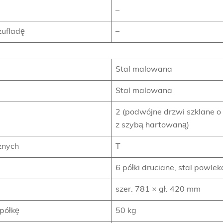
–
zufladę
–
Stal malowana
Stal malowana
2 (podwójne drzwi szklane o 
z szybą hartowaną)
znych
T
6 półki druciane, stal powle
szer. 781 × gł. 420 mm
 półkę
50 kg