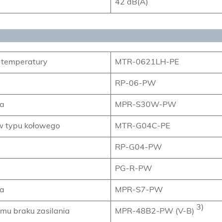
42 dB(A)
 temperatury
MTR-0621LH-PE
RP-06-PW
ra
MPR-S30W-PW
w typu kołowego
MTR-G04C-PE
RP-G04-PW
PG-R-PW
ra
MPR-S7-PW
3)
rmu braku zasilania
MPR-48B2-PW (V-B)