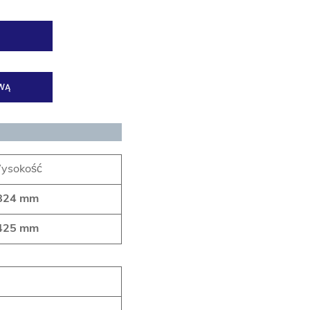
WĄ
ysokość
824 mm
425 mm