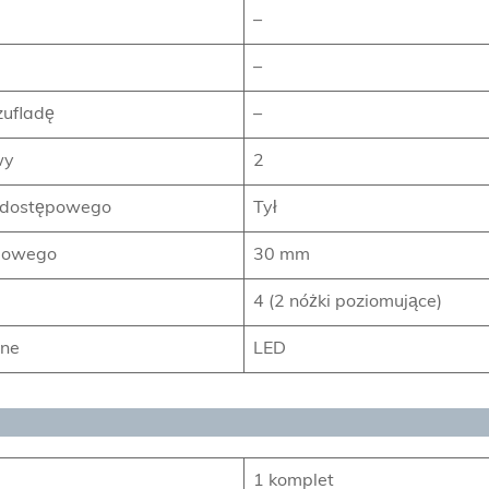
–
–
zufladę
–
wy
2
u dostępowego
Tył
ępowego
30 mm
4 (2 nóżki poziomujące)
zne
LED
1 komplet