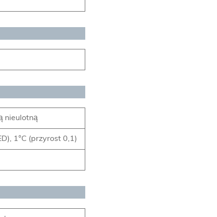
 nieulotną
D), 1°C (przyrost 0,1)