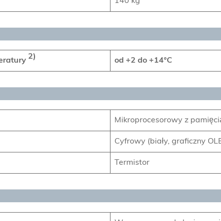
140 kg
2)
peratury
od +2 do +14°C
Mikroprocesorowy z pamięcią
Cyfrowy (biały, graficzny OLE
Termistor