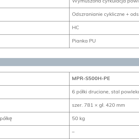
Wymuszona cyrkulacja powi
Odszranianie cykliczne + o
HC
Pianka PU
MPR-S500H-PE
6 półki druciane, stal powle
szer. 781 × gł. 420 mm
 półkę
50 kg
–