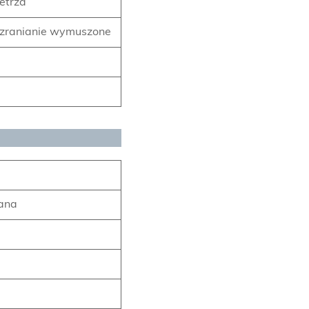
etrza
dszranianie wymuszone
kana