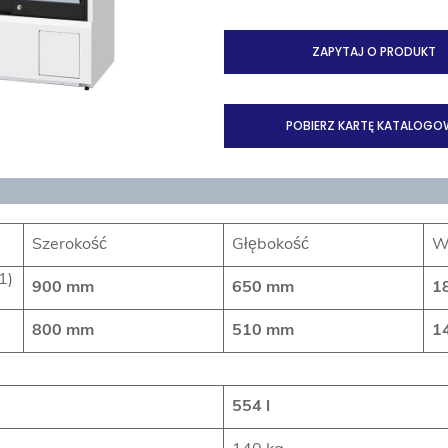
ZAPYTAJ O PRODUKT
POBIERZ KARTĘ KATALOGO
Szerokość
Głębokość
W
1)
900 mm
650 mm
1
800 mm
510 mm
1
554 l