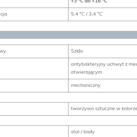
+3 °C do +16 °C
acja
5,4 °C / 3,4 °C
ywy
Szkło
antybakteryjny uchwyt z m
otwierającym
mechaniczny
tworzywo sztuczne w kolorz
stal / biały