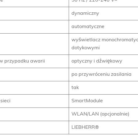
ie
50 Hz / 220-240 V~
dynamiczny
automatyczne
wyświetlacz monochromatyc
dotykowymi
w przypadku awarii
optyczny i dźwiękowy
po przywróceniu zasilania
tak
sieci
SmartModule
WLAN/LAN (opcjonalnie)
LIEBHERR®