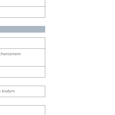
echanizmem
e białym