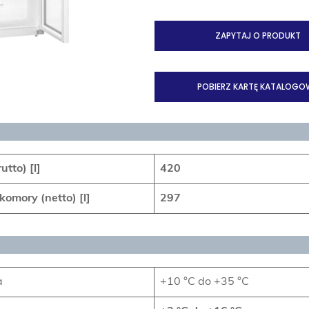
ZAPYTAJ O PRODUKT
POBIERZ KARTĘ KATALOGO
tto) [l]
420
omory (netto) [l]
297
a
+10 °C do +35 °C