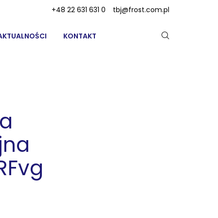
+48 22 631 631 0
tbj@frost.com.pl
AKTUALNOŚCI
KONTAKT
ka
jna
RFvg