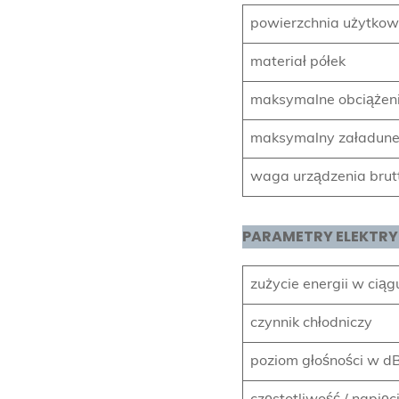
powierzchnia użytkow
materiał półek
maksymalne obciążeni
maksymalny załadunek
waga urządzenia brutt
PARAMETRY ELEKTR
zużycie energii w ciąg
czynnik chłodniczy
poziom głośności w d