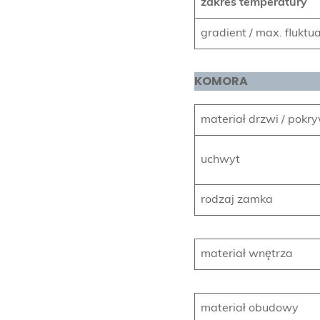
zakres temperatury
gradient / max. fluktu
KOMORA
materiał drzwi / pokr
uchwyt
rodzaj zamka
materiał wnętrza
materiał obudowy