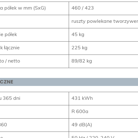
a półek w mm (SxG)
460 / 423
ruszty powlekane tworzywe
e półek
45 kg
 łącznie
225 kg
o / netto
89/82 kg
YCZNE
u 365 dni
431 kWh
R 600a
B60
49 dB(A)