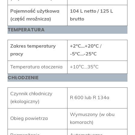
Pojemność użytkowa
104 L netto / 125 L
(część mroźnicza)
brutto
TEMPERATURA
Zakres temperatury
+2°C…+20°C
/
pracy
-5°C…-25°C
Temperatura otoczenia
+10°C…35°C
CHŁODZENIE
Czynnik chłodniczy
R 600 lub R 134a
(ekologiczny)
Wymuszony (w obu
Obieg powietrza
komorach)