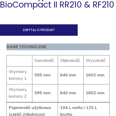
BioCompact II RR210 & RF210
ZAPYTAJ O PRODUKT
DANE TECHNICZNE
Szerokość
Głębokość
Wysokość
Wymiary
595 mm
640 mm
1602 mm
komory 1
Wymiary
595 mm
640 mm
1802
mm
komory 2
Pojemność użytkowa
104 L netto / 125 L
(część chłodnicza)
brutto