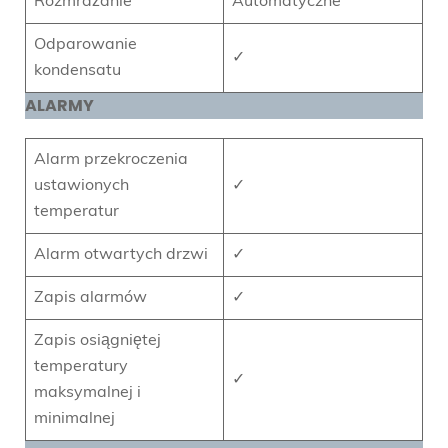
Rozmrażanie
Automatyczne
Odparowanie
✓
kondensatu
ALARMY
Alarm przekroczenia
ustawionych
✓
temperatur
Alarm otwartych drzwi
✓
Zapis alarmów
✓
Zapis osiągniętej
temperatury
✓
maksymalnej i
minimalnej