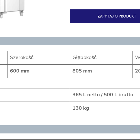
ZAPYTAJ O PRODUKT
Szerokość
Głębokość
W
600 mm
805 mm
2
365
L netto /
500
L brutto
130 kg