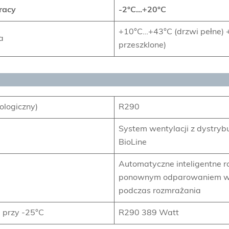
racy
-2°C…+20°C
+10°C…+43°C (drzwi pełne)
a
przeszklone)
ologiczny)
R290
System wentylacji z dystryb
BioLine
Automatyczne inteligentne r
ponownym odparowaniem w
podczas rozmrażania
 przy -25°C
R290 389 Watt