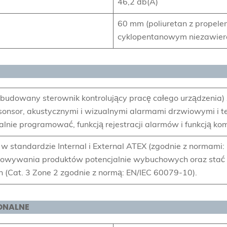
46,2 db(A)
60 mm (poliuretan z propele
cyklopentanowym niezawier
zbudowany sterownik kontrolujący pracę całego urządzenia
-sonsor, akustycznymi i wizualnymi alarmami drzwiowymi i
lnie programować, funkcją rejestracji alarmów i funkcją ko
 standardzie Internal i External ATEX (zgodnie z normami:
howywania produktów potencjalnie wybuchowych oraz stać
(Cat. 3 Zone 2 zgodnie z normą: EN/IEC 60079-10).
ONALNE