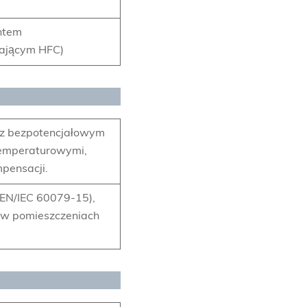
ntem
ającym HFC)
) z bezpotencjałowym
 temperaturowymi,
mpensacji.
 EN/IEC 60079-15),
 w pomieszczeniach