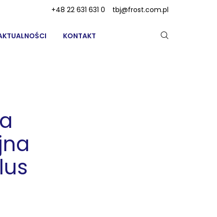
+48 22 631 631 0
tbj@frost.com.pl
AKTUALNOŚCI
KONTAKT
ka
jna
lus