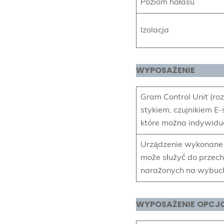
Poziom hałasu
Izolacja
WYPOSAŻENIE
Gram Control Unit (ro
stykiem, czujnikiem E
które można indywidua
Urządzenie wykonane w
może służyć do przec
narażonych na wybuch 
WYPOSAŻENIE
OPCJ