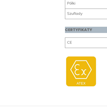
Półki
Szuflady
CERTYFIKATY
CE