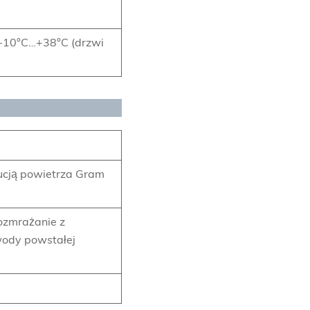
 +10°C…+38°C (drzwi
ucją powietrza Gram
ozmrażanie z
ody powstałej