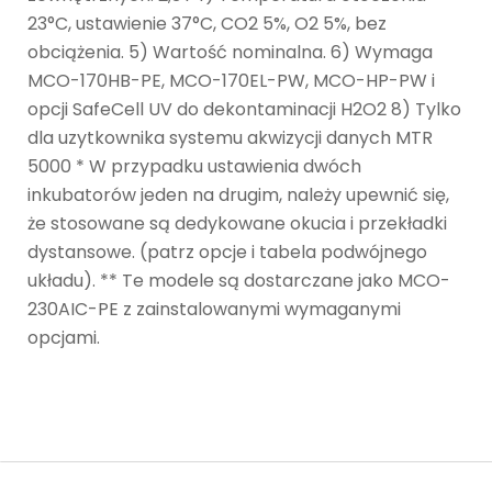
23°C, ustawienie 37°C, CO2 5%, O2 5%, bez
obciążenia. 5) Wartość nominalna. 6) Wymaga
MCO-170HB-PE, MCO-170EL-PW, MCO-HP-PW i
opcji SafeCell UV do dekontaminacji H2O2 8) Tylko
dla uzytkownika systemu akwizycji danych MTR
5000 * W przypadku ustawienia dwóch
inkubatorów jeden na drugim, należy upewnić się,
że stosowane są dedykowane okucia i przekładki
dystansowe. (patrz opcje i tabela podwójnego
układu). ** Te modele są dostarczane jako MCO-
230AIC-PE z zainstalowanymi wymaganymi
opcjami.