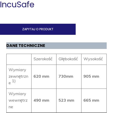
IncuSafe
ZAPYTAJ O PRODUKT
DANE TECHNICZNE
Szerokość
Głębokość
Wysokość
Wymiary
zewnętrzn
620 mm
730mm
905 mm
1)
e
Wymiary
wewnętrz
490 mm
523 mm
665 mm
ne