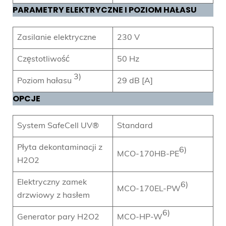
PARAMETRY ELEKTRYCZNE I POZIOM HAŁASU
Zasilanie elektryczne
230 V
Częstotliwość
50 Hz
3)
Poziom hałasu
29 dB [A]
OPCJE
System SafeCell UV®
Standard
Płyta dekontaminacji z
6)
MCO-170HB-PE
H2O2
Elektryczny zamek
6)
MCO-170EL-PW
drzwiowy z hasłem
6)
Generator pary H2O2
MCO-HP-W