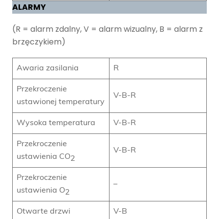
ALARMY
(R = alarm zdalny, V = alarm wizualny, B = alarm z
brzęczykiem)
Awaria zasilania
R
Przekroczenie
V-B-R
ustawionej temperatury
Wysoka temperatura
V-B-R
Przekroczenie
V-B-R
ustawienia CO
2
Przekroczenie
–
ustawienia O
2
Otwarte drzwi
V-B