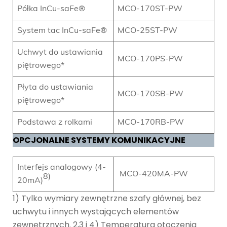
Półka InCu-saFe®
MCO-170ST-PW
System tac InCu-saFe®
MCO-25ST-PW
Uchwyt do ustawiania
MCO-170PS-PW
piętrowego*
Płyta do ustawiania
MCO-170SB-PW
piętrowego*
Podstawa z rolkami
MCO-170RB-PW
OPCJONALNE SYSTEMY KOMUNIKACYJNE
Interfejs analogowy (4-
MCO-420MA-PW
8)
20mA)
1) Tylko wymiary zewnętrzne szafy głównej, bez
uchwytu i innych wystających elementów
zewnętrznych. 2,3 i 4) Temperatura otoczenia