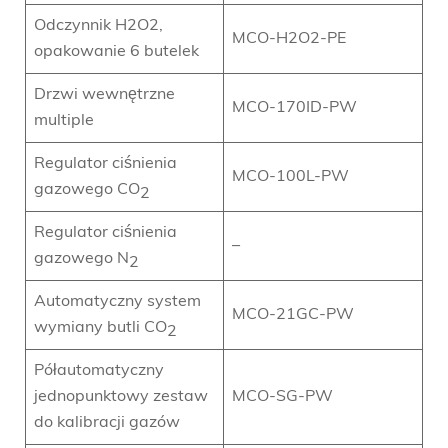
Odczynnik H2O2,
MCO-H2O2-PE
opakowanie 6 butelek
Drzwi wewnętrzne
MCO-170ID-PW
multiple
Regulator ciśnienia
MCO-100L-PW
gazowego CO
2
Regulator ciśnienia
–
gazowego N
2
Automatyczny system
MCO-21GC-PW
wymiany butli CO
2
Półautomatyczny
jednopunktowy zestaw
MCO-SG-PW
do kalibracji gazów