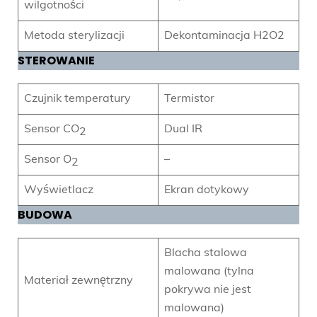
wilgotności
Metoda sterylizacji
Dekontaminacja H2O2
STEROWANIE
Czujnik temperatury
Termistor
Sensor CO
Dual IR
2
Sensor O
–
2
Wyświetlacz
Ekran dotykowy
BUDOWA
Blacha stalowa
malowana (tylna
Materiał zewnętrzny
pokrywa nie jest
malowana)