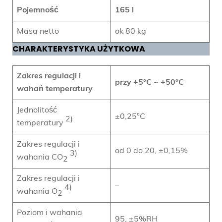
Pojemność
165 l
Masa netto
ok 80 kg
CHARAKTERYSTYKA UŻYTKOWA
Zakres regulacji i
przy +5°C ~ +50°C
wahań temperatury
Jednolitość
±0,25°C
2)
temperatury
Zakres regulacji i
od 0 do 20, ±0,15%
3)
wahania CO
2
Zakres regulacji i
–
4)
wahania O
2
Poziom i wahania
95, ±5%RH