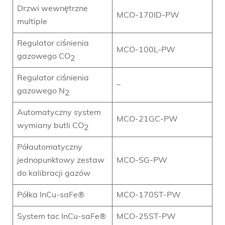
Drzwi wewnętrzne
MCO-170ID-PW
multiple
Regulator ciśnienia
MCO-100L-PW
gazowego CO
2
Regulator ciśnienia
–
gazowego N
2
Automatyczny system
MCO-21GC-PW
wymiany butli CO
2
Półautomatyczny
jednopunktowy zestaw
MCO-SG-PW
do kalibracji gazów
Półka InCu-saFe®
MCO-170ST-PW
System tac InCu-saFe®
MCO-25ST-PW