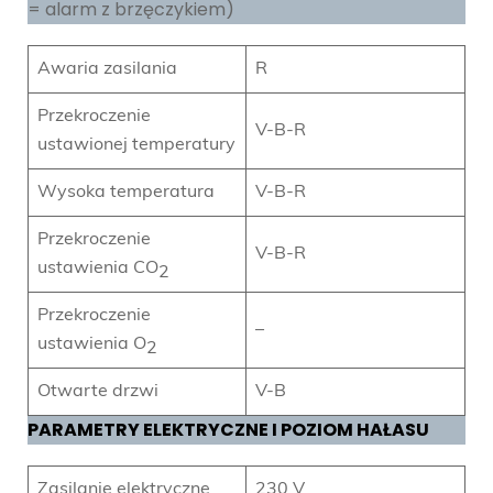
= alarm z brzęczykiem)
Awaria zasilania
R
Przekroczenie
V-B-R
ustawionej temperatury
Wysoka temperatura
V-B-R
Przekroczenie
V-B-R
ustawienia CO
2
Przekroczenie
–
ustawienia O
2
Otwarte drzwi
V-B
PARAMETRY ELEKTRYCZNE I POZIOM HAŁASU
Zasilanie elektryczne
230 V