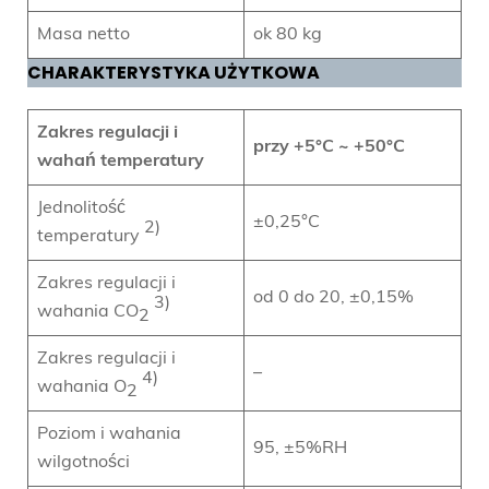
Masa netto
ok 80 kg
CHARAKTERYSTYKA UŻYTKOWA
Zakres regulacji i
przy +5°C ~ +50°C
wahań temperatury
Jednolitość
±0,25°C
2)
temperatury
Zakres regulacji i
od 0 do 20, ±0,15%
3)
wahania CO
2
Zakres regulacji i
–
4)
wahania O
2
Poziom i wahania
95, ±5%RH
wilgotności