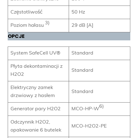
Częstotliwość
50 Hz
3)
Poziom hałasu
29 dB [A]
OPCJE
System SafeCell UV®
Standard
Płyta dekontaminacji z
Standard
H2O2
Elektryczny zamek
Standard
drzwiowy z hasłem
6)
Generator pary H2O2
MCO-HP-W
Odczynnik H2O2,
MCO-H2O2-PE
opakowanie 6 butelek