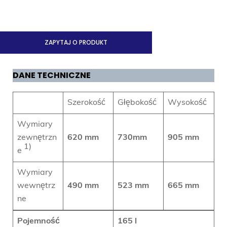
ZAPYTAJ O PRODUKT
DANE TECHNICZNE
Szerokość
Głębokość
Wysokość
Wymiary
zewnętrzn
620 mm
730mm
905 mm
1)
e
Wymiary
wewnętrz
490 mm
523 mm
665 mm
ne
Pojemność
165 l