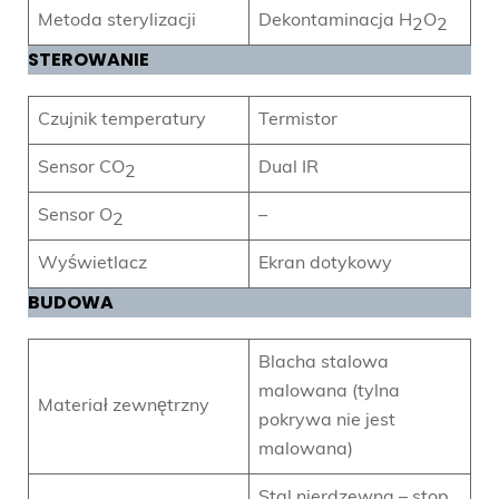
Metoda sterylizacji
Dekontaminacja H
O
2
2
STEROWANIE
Czujnik temperatury
Termistor
Sensor CO
Dual IR
2
Sensor O
–
2
Wyświetlacz
Ekran dotykowy
BUDOWA
Blacha stalowa
malowana (tylna
Materiał zewnętrzny
pokrywa nie jest
malowana)
Stal nierdzewna – stop