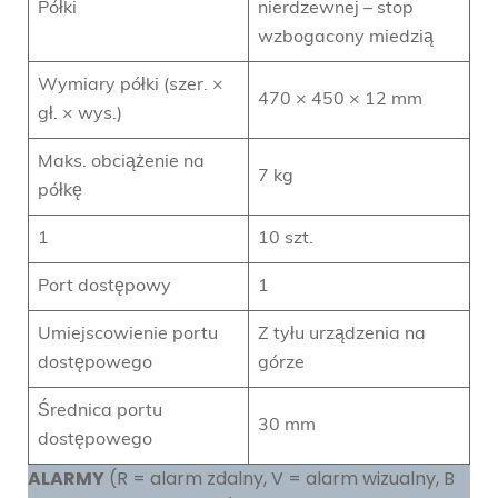
Półki
nierdzewnej – stop
wzbogacony miedzią
Wymiary półki (szer. ×
470 × 450 × 12 mm
gł. × wys.)
Maks. obciążenie na
7 kg
półkę
1
10 szt.
Port dostępowy
1
Umiejscowienie portu
Z tyłu urządzenia na
dostępowego
górze
Średnica portu
30 mm
dostępowego
ALARMY
(R = alarm zdalny, V = alarm wizualny, B