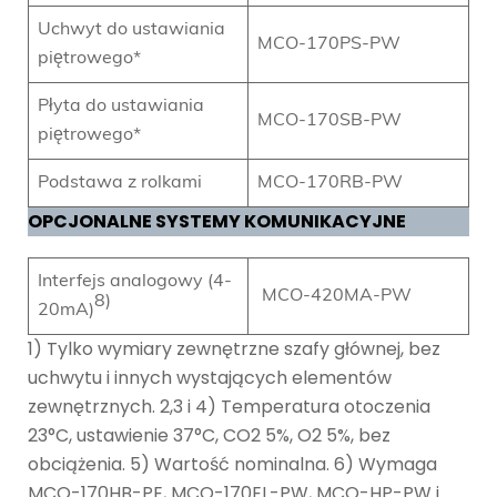
Uchwyt do ustawiania
MCO-170PS-PW
piętrowego*
Płyta do ustawiania
MCO-170SB-PW
piętrowego*
Podstawa z rolkami
MCO-170RB-PW
OPCJONALNE SYSTEMY KOMUNIKACYJNE
Interfejs analogowy (4-
MCO-420MA-PW
8)
20mA)
1) Tylko wymiary zewnętrzne szafy głównej, bez
uchwytu i innych wystających elementów
zewnętrznych. 2,3 i 4) Temperatura otoczenia
23°C, ustawienie 37°C, CO2 5%, O2 5%, bez
obciążenia. 5) Wartość nominalna. 6) Wymaga
MCO-170HB-PE, MCO-170EL-PW, MCO-HP-PW i