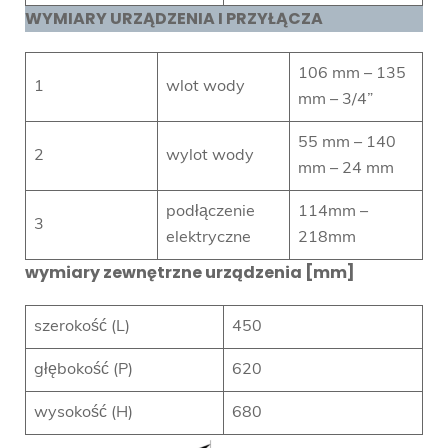
WYMIARY URZĄDZENIA I PRZYŁĄCZA
106 mm – 135
1
wlot wody
mm – 3/4”
55 mm – 140
2
wylot wody
mm – 24 mm
podłączenie
114mm –
3
elektryczne
218mm
wymiary zewnętrzne urządzenia [mm]
szerokość (L)
450
głębokość (P)
620
wysokość (H)
680