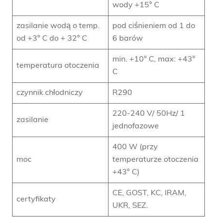
wody +15° C
zasilanie wodą o temp.
pod ciśnieniem od 1 do
od +3° C do + 32° C
6 barów
min. +10° C, max: +43°
temperatura otoczenia
C
czynnik chłodniczy
R290
220-240 V/ 50Hz/ 1
zasilanie
jednofazowe
400 W (przy
moc
temperaturze otoczenia
+43° C)
CE, GOST, KC, IRAM,
certyfikaty
UKR, SEZ.