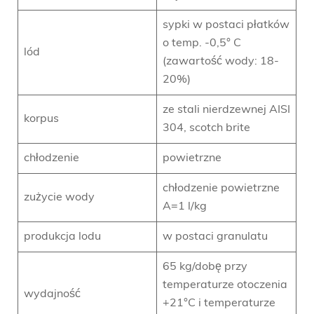
sypki w postaci płatków
o temp. -0,5° C
lód
(zawartość wody: 18-
20%)
ze stali nierdzewnej AISI
korpus
304, scotch brite
chłodzenie
powietrzne
chłodzenie powietrzne
zużycie wody
A=1 l/kg
produkcja lodu
w postaci granulatu
65 kg/dobę przy
temperaturze otoczenia
wydajność
+21°C i temperaturze