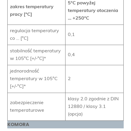
5°C powyżej
zakres temperatury
temperatury otoczenia
pracy [°C]
… +250°C
regulacja temperatury
0,1
co … [°C]
stabilność temperatury
0,4
w 105°C [+/-°C]*
jednorodność
temperatury w 105°C
2
[+/-°C]*
klasy 2.0 zgodnie z DIN
zabezpieczenie
12880 / klasy 3.1
temperaturowe
(opcja)
KOMORA