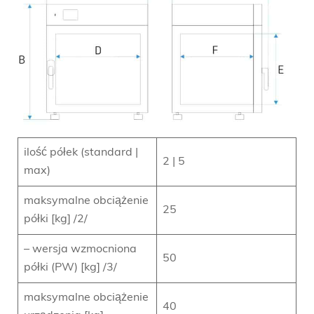
ilość półek (standard |
2 | 5
max)
maksymalne obciążenie
25
półki [kg] /2/
– wersja wzmocniona
50
półki (PW) [kg] /3/
maksymalne obciążenie
40