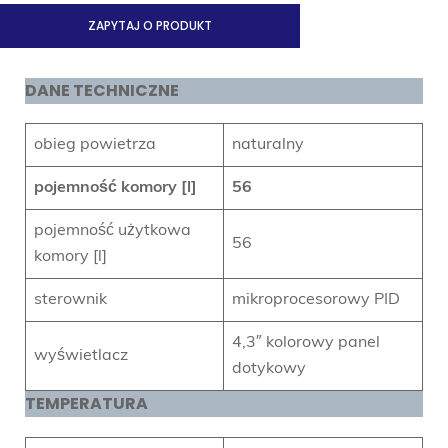
ZAPYTAJ O PRODUKT
DANE TECHNICZNE
obieg powietrza
naturalny
pojemność komory [l]
56
pojemność użytkowa
56
komory [l]
sterownik
mikroprocesorowy PID
4,3″ kolorowy panel
wyświetlacz
dotykowy
TEMPERATURA