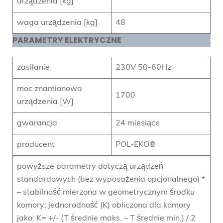
urządzenia [kg]
waga urządzenia [kg]
48
PARAMETRY ELEKTRYCZNE
zasilanie
230V 50-60Hz
moc znamionowa
1700
urządzenia [W]
gwarancja
24 miesiące
producent
POL-EKO®
powyższe parametry dotyczą urządzeń
standardowych (bez wyposażenia opcjonalnego) *
– stabilność mierzona w geometrycznym środku
komory; jednorodność (K) obliczona dla komory
jako: K= +/- (T średnie maks. – T średnie min.) / 2