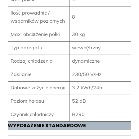
Ilość prowadnic /
8
wsporników poziomych
Max. obciążenie półki
30 kg
Typ agregatu
wewnętrzny
Rodzaj chłodzenia
dynamiczne
Zasilanie
230/50 V/Hz
Dobowe zużycie energii
3.2 kWh/24h
Poziom hałasu
52 dB
Czynnik chłodniczy
R290
WYPOSAŻENIE STANDARDOWE