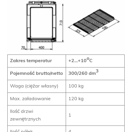
o
Zakres temperatur
+2…+10
C
3
Pojemność brutto/netto
300/260
dm
Waga (ciężar własny)
100 kg
Max. załadowanie
120 kg
Ilość drzwi
1
zewnętrznych
Ilość półek
4