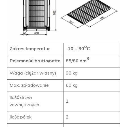
o
Zakres temperatur
-10…-30
C
3
Pojemność brutto/netto
85/80
dm
Waga (ciężar własny)
90 kg
Max. załadowanie
60 kg
Ilość drzwi
1
zewnętrznych
Ilość półek
2