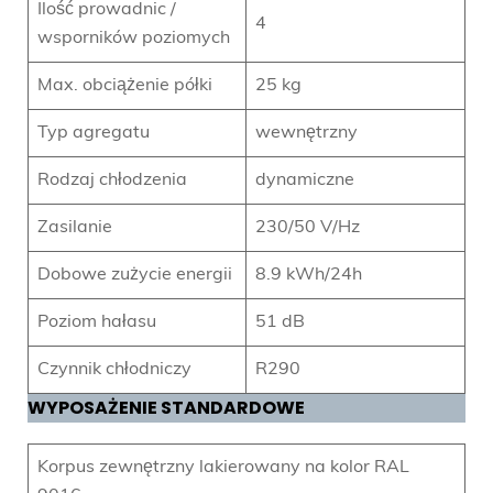
Ilość prowadnic /
4
wsporników poziomych
Max. obciążenie półki
25 kg
Typ agregatu
wewnętrzny
Rodzaj chłodzenia
dynamiczne
Zasilanie
230/50 V/Hz
Dobowe zużycie energii
8.9 kWh/24h
Poziom hałasu
51 dB
Czynnik chłodniczy
R290
WYPOSAŻENIE STANDARDOWE
Korpus zewnętrzny lakierowany na kolor RAL