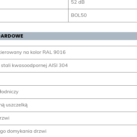
52 dB
BOL50
DARDOWE
kierowany na kolor RAL 9016
stali kwasoodpornej AISI 304
hłodniczy
ną uszczelką
rzwi
go domykania drzwi