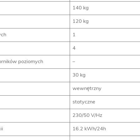
140 kg
120 kg
ych
1
4
porników poziomych
–
30 kg
wewnętrzny
statyczne
230/50 V/Hz
ii
16.2 kWh/24h