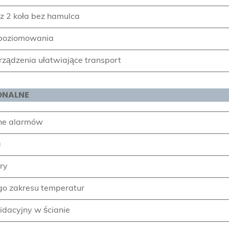
z 2 koła bez hamulca
 poziomowania
ządzenia ułatwiające transport
ONALNE
jne alarmów
a
ry
o zakresu temperatur
dacyjny w ścianie