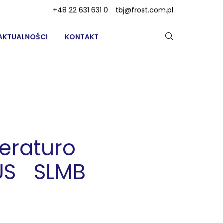
+48 22 631 631 0
tbj@frost.com.pl
AKTUALNOŚCI
KONTAKT
eraturo
US SLMB