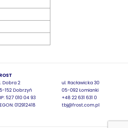
ROST
l. Dobra 2
ul. Racławicka 30
5-152 Dobrzyń
05-092 Łomianki
IP: 527 010 04 93
+48 22 631 631 0
EGON: 012912418
tbj@frost.com.pl