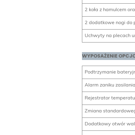
2 koła z hamulcem ora
2 dodatkowe nogi do
Uchwyty na plecach ur
WYPOSAŻENIE OPCJ
Podtrzymanie batery
Alarm zaniku zasilani
Rejestrator temperatu
Zmiana standardoweg
Dodatkowy otwór wali