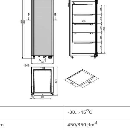
o
-30…-45
C
3
to
450/350
dm