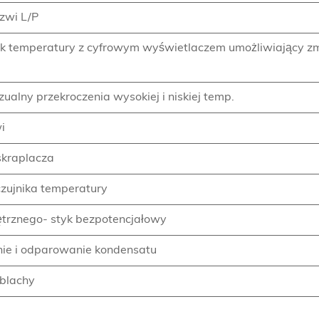
zwi L/P
nik temperatury z cyfrowym wyświetlaczem umożliwiający 
ualny przekroczenia wysokiej i niskiej temp.
i
skraplacza
zujnika temperatury
trznego- styk bezpotencjałowy
ie i odparowanie kondensatu
 blachy