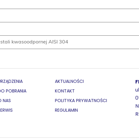
stali kwasoodpornej AISI 304
URZĄDZENIA
AKTUALNOŚCI
F
u
DO POBRANIA
KONTAKT
0
O NAS
POLITYKA PRYWATNOŚCI
N
SERWIS
REGULAMIN
R