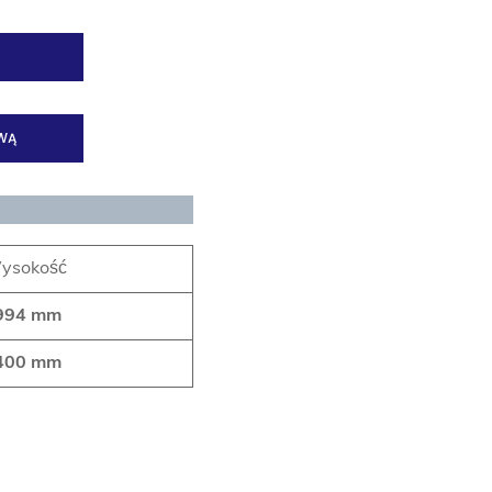
WĄ
ysokość
994 mm
400 mm