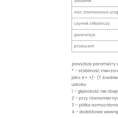
zasilanie
moc znamionowa urzą
czynnik chłodniczy
gwarancja
producent
powyższe parametry 
* – stabilność mierz
jako: K= +/- (T średn
uskoku
1 – głębokość nie obe
2 – przy równomiernym
3 – półka wzmocniona
4 – dodatkowe wewnęt