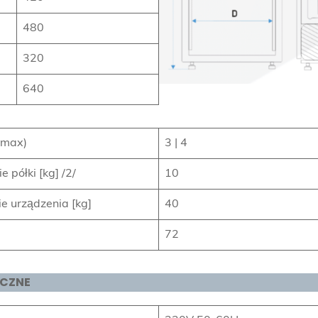
480
320
640
| max)
3 | 4
 półki [kg] /2/
10
e urządzenia [kg]
40
72
YCZNE