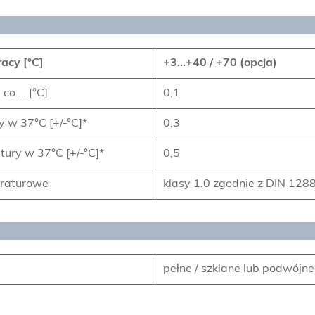
acy [°C]
+3…+40 / +70 (opcja)
co … [°C]
0,1
y w 37°C [+/-°C]*
0,3
ury w 37°C [+/-°C]*
0,5
eraturowe
klasy 1.0 zgodnie z DIN 12880
pełne / szklane lub podwójne 