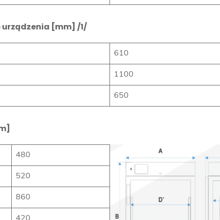
 urządzenia [mm] /1/
610
1100
650
mm]
480
520
860
420