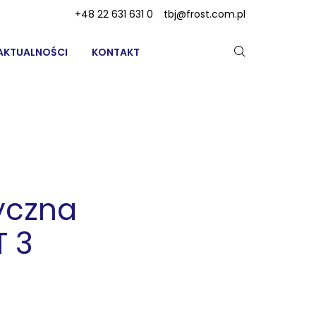
+48 22 631 631 0
tbj@frost.com.pl
AKTUALNOŚCI
KONTAKT
yczna
T 3