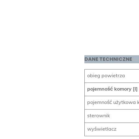
DANE TECHNICZNE
obieg powietrza
pojemność komory [l]
pojemność użytkowa k
sterownik
wyświetlacz