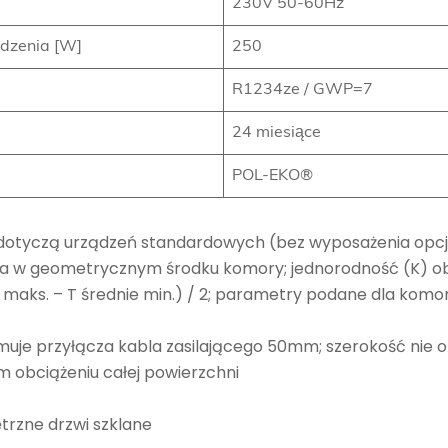
230V 50-60Hz
dzenia [W]
250
R1234ze / GWP=7
24 miesiące
POL-EKO®
dotyczą urządzeń standardowych (bez wyposażenia opc
ona w geometrycznym środku komory; jednorodność (K) o
ie maks. – T średnie min.) / 2; parametry podane dla kom
jmuje przyłącza kabla zasilającego 50mm; szerokość nie
 obciążeniu całej powierzchni
rzne drzwi szklane