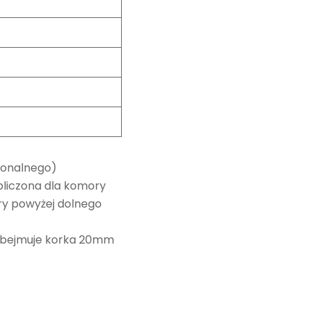
jonalnego)
bliczona dla komory
ory powyżej dolnego
 obejmuje korka 20mm