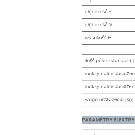
głębokość F’
głębokość G
wysokość H
ilość półek (standard 
maksymalne obciażenie
maksymalne obciążeni
waga urządzenia [kg]
PARAMETRY ELEKTR