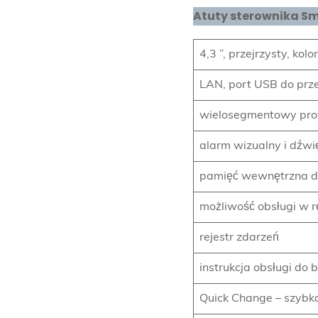
Atuty sterownika Sm
4,3 ”, przejrzysty, ko
LAN, port USB do prz
wielosegmentowy pro
alarm wizualny i dźw
pamięć wewnętrzna d
możliwość obsługi w 
rejestr zdarzeń
instrukcja obsługi do
Quick Change – szyb