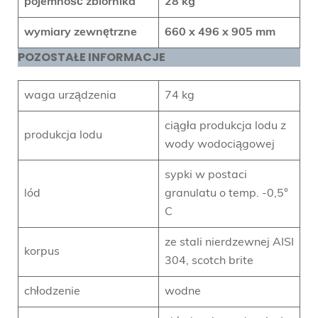
pojemność zbiornika
28 kg
wymiary zewnętrzne
660 x 496 x 905
mm
POZOSTAŁE INFORMACJE
waga urządzenia
74 kg
ciągła produkcja lodu z
produkcja lodu
wody wodociągowej
sypki w postaci
lód
granulatu o temp. -0,5°
C
ze stali nierdzewnej AISI
korpus
304, scotch brite
chłodzenie
wodne