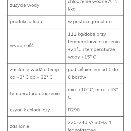
chłodzenie wodne A=1
zużycie wody
l/kg
produkcja lodu
w postaci granulatu
111 kg/dobę przy
temperaturze otoczenia
wydajność
+21°C i temperaturze
wody +15° C
zasilanie wodą o temp.
pod ciśnieniem od 1 do
od +3° C do + 32° C
6 barów
min. +10° C, max: +43°
temperatura otoczenia
C
czynnik chłodniczy
R290
220-240 V/ 50Hz/ 1
zasilanie
jednofazowe