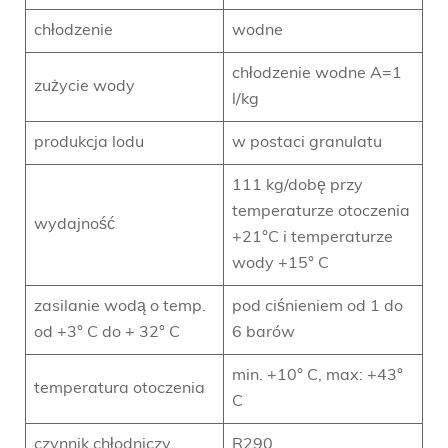
chłodzenie
wodne
chłodzenie wodne A=1
zużycie wody
l/kg
produkcja lodu
w postaci granulatu
111 kg/dobę przy
temperaturze otoczenia
wydajność
+21°C i temperaturze
wody +15° C
zasilanie wodą o temp.
pod ciśnieniem od 1 do
od +3° C do + 32° C
6 barów
min. +10° C, max: +43°
temperatura otoczenia
C
czynnik chłodniczy
R290