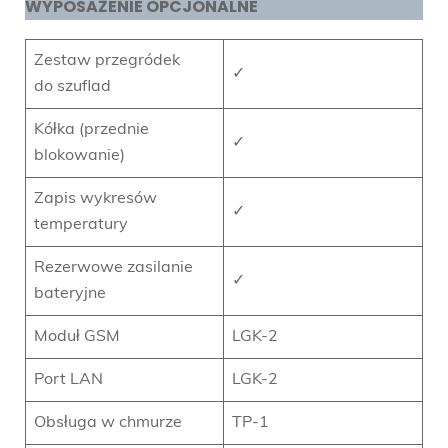
WYPOSAŻENIE OPCJONALNE
Zestaw przegródek
✓
do szuflad
Kółka (przednie
✓
blokowanie)
Zapis wykresów
✓
temperatury
Rezerwowe zasilanie
✓
bateryjne
Moduł GSM
LGK-2
Port LAN
LGK-2
Obsługa w chmurze
TP-1