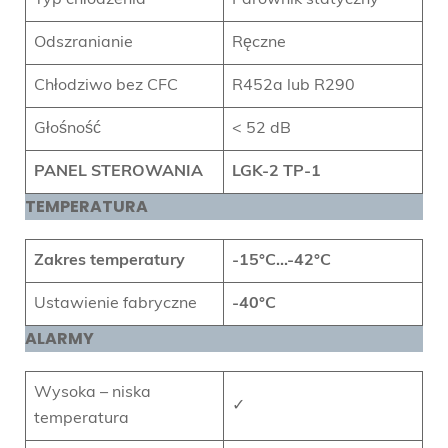
Odszranianie
Ręczne
Chłodziwo bez CFC
R452a lub R290
Głośność
< 52 dB
PANEL STEROWANIA
LGK-2 TP-1
TEMPERATURA
Zakres temperatury
-15
°C
…-42°C
Ustawienie fabryczne
-40°C
ALARMY
Wysoka – niska
✓
temperatura