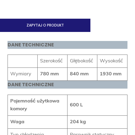
ZAPYTAJ O PRODUKT
DANE TECHNICZNE
Szerokość
Głębokość
Wysokość
Wymiary
780 mm
840 mm
1930 mm
DANE TECHNICZNE
Pojemność użytkowa
600 L
komory
Waga
204 kg
Typ chłodzenia
Parownik statyczny