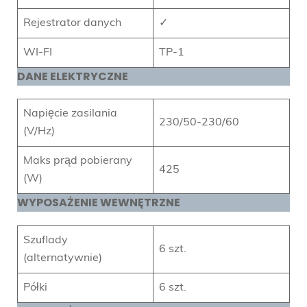
Rejestrator danych
✓
WI-FI
TP-1
DANE ELEKTRYCZNE
Napięcie zasilania
230/50-230/60
(V/Hz)
Maks prąd pobierany
425
(W)
WYPOSAŻENIE WEWNĘTRZNE
Szuflady
6 szt.
(alternatywnie)
Półki
6 szt.