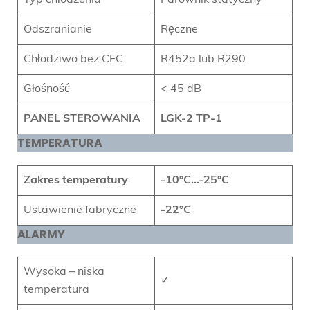
Odszranianie
Ręczne
Chłodziwo bez CFC
R452a lub R290
Głośność
< 45 dB
PANEL STEROWANIA
LGK-2 TP-1
TEMPERATURA
Zakres temperatury
-10
°C
…-25°C
Ustawienie fabryczne
-22°C
ALARMY
Wysoka – niska
✓
temperatura