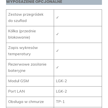
WYPOSAŻENIE OPCJONALNE
Zestaw przegródek
✓
do szuflad
Kółka (przednie
✓
blokowanie)
Zapis wykresów
✓
temperatury
Rezerwowe zasilanie
✓
bateryjne
Moduł GSM
LGK-2
Port LAN
LGK-2
Obsługa w chmurze
TP-1