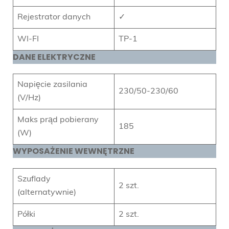
Rejestrator danych
✓
WI-FI
TP-1
DANE ELEKTRYCZNE
Napięcie zasilania
230/50-230/60
(V/Hz)
Maks prąd pobierany
185
(W)
WYPOSAŻENIE WEWNĘTRZNE
Szuflady
2 szt.
(alternatywnie)
Półki
2 szt.