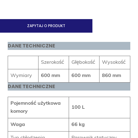
ZAPYTAJ O PRODUKT
DANE TECHNICZNE
Szerokość
Głębokość
Wysokość
Wymiary
600 mm
600 mm
860 mm
DANE TECHNICZNE
Pojemność użytkowa
100 L
komory
Waga
66 kg
Typ chłodzenia
Parownik statyczny