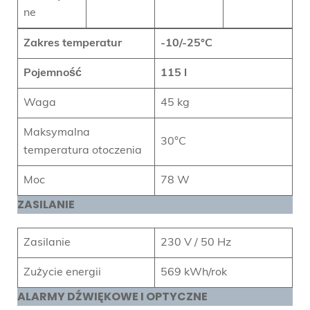
ne
Zakres temperatur
-10/-25°C
Pojemność
115 l
Waga
45 kg
Maksymalna
30°C
temperatura otoczenia
Moc
78 W
ZASILANIE
Zasilanie
230 V / 50 Hz
Zużycie energii
569 kWh/rok
ALARMY DŹWIĘKOWE I OPTYCZNE