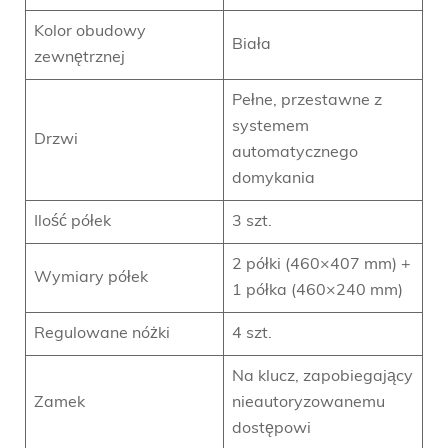
Kolor obudowy
Biała
zewnętrznej
Pełne, przestawne z
systemem
Drzwi
automatycznego
domykania
Ilość półek
3 szt.
2 półki (460×407 mm) +
Wymiary półek
1 półka (460×240 mm)
Regulowane nóżki
4 szt.
Na klucz, zapobiegający
Zamek
nieautoryzowanemu
dostępowi