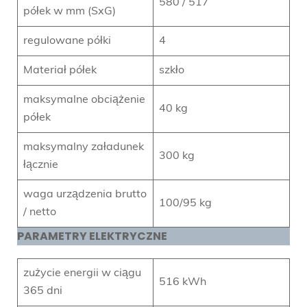
580 / 517
półek w mm (SxG)
regulowane półki
4
Materiał półek
szkło
maksymalne obciążenie
40 kg
półek
maksymalny załadunek
300 kg
łącznie
waga urządzenia brutto
100/95 kg
/ netto
PARAMETRY ELEKTRYCZNE
zużycie energii w ciągu
516 kWh
365 dni