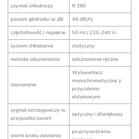
czynnik chłodniczy
R 290
poziom głośności w dB
49 dB(A)
częstotliwość / napięcie
50 Hz / 220-240 V~
system chłodzenia
statyczny
metoda odszraniania
odszranianie ręczne
Wyświetlacz
monochromatyczny z
sterowanie
przyciskami
dotykowymi
sygnał ostrzegawczy w
optyczny i dźwiękowy
przypadku awarii
po przywróceniu
alarm braku zasilania