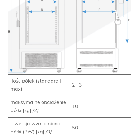
ilość półek (standard |
2 | 3
max)
maksymalne obciażenie
10
półki [kg] /2/
– wersja wzmocniona
50
półki (PW) [kg] /3/