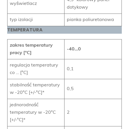
wyświetlacz
dotykowy
typ izolacji
pianka poliuretanowa
TEMPERATURA
zakres temperatury
-40…0
pracy [°C]
regulacja temperatury
0,1
co … [°C]
stabilność temperatury
0,5
w -20°C [+/-°C]*
jednorodność
temperatury w -20°C
2
[+/-°C]*