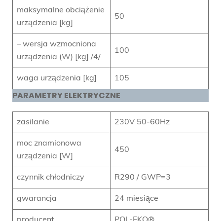
maksymalne obciążenie
50
urządzenia [kg]
– wersja wzmocniona
100
urządzenia (W) [kg] /4/
waga urządzenia [kg]
105
PARAMETRY ELEKTRYCZNE
zasilanie
230V 50-60Hz
moc znamionowa
450
urządzenia [W]
czynnik chłodniczy
R290 / GWP=3
gwarancja
24 miesiące
producent
POL-EKO®