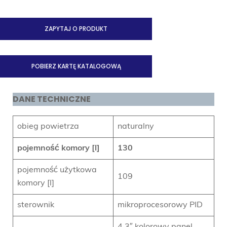
ZAPYTAJ O PRODUKT
POBIERZ KARTĘ KATALOGOWĄ
DANE TECHNICZNE
obieg powietrza
naturalny
pojemność komory [l]
130
pojemność użytkowa
109
komory [l]
sterownik
mikroprocesorowy PID
4,3″ kolorowy panel