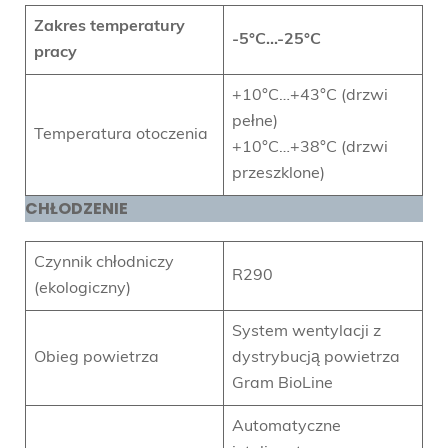
Zakres temperatury
-5°C…-25°C
pracy
+10°C…+43°C (drzwi
pełne)
Temperatura otoczenia
+10°C…+38°C (drzwi
przeszklone)
CHŁODZENIE
Czynnik chłodniczy
R290
(ekologiczny)
System wentylacji z
Obieg powietrza
dystrybucją powietrza
Gram BioLine
Automatyczne