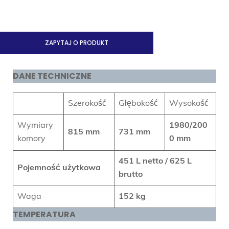
ZAPYTAJ O PRODUKT
DANE TECHNICZNE
Szerokość
Głębokość
Wysokość
Wymiary
1980/200
815 mm
731 mm
komory
0 mm
451
L netto /
625
L
Pojemność użytkowa
brutto
Waga
152 kg
TEMPERATURA