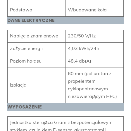
Podstawa
Wbudowane koła
DANE ELEKTRYCZNE
Napięcie znamionowe
230/50 V/Hz
Zużycie energii
4,03 kWh/24h
Poziom hałasu
48,4 db(A)
60 mm (poliuretan z
propelentem
Izolacja
cyklopentanowym
niezawierającym HFC)
WYPOSAŻENIE
Jednostka sterująca Gram z bezpotencjałowym
stykiem, czujnikiem E-sensor, akustycznymi i