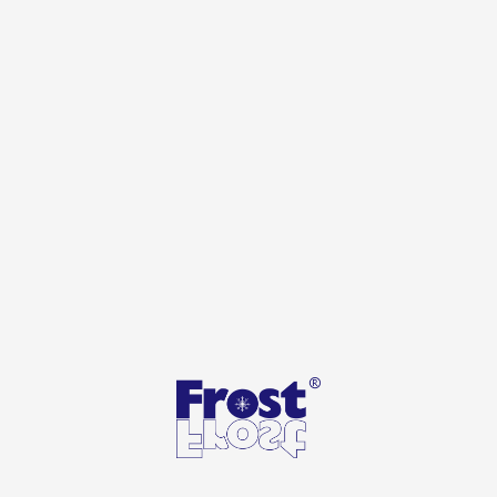
Kategoria
zamrażarki niskotemperaturowe – 86°C
Pojemność
71 L
Wymiary Wewnętrzne (Sz/G/W)
390 x 390 x 450 mm
Waga
53 kg
INFORMACJE DODATKOWE
Technologia pojedynczej sprężarki
Niskie zużycie energii