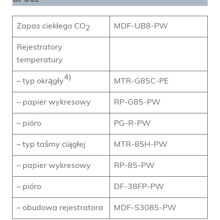
Zapas ciekłego CO
MDF-UB8-PW
2
Rejestratory
temperatury
4)
– typ okrągły
MTR-G85C-PE
– papier wykresowy
RP-G85-PW
– pióro
PG-R-PW
– typ taśmy ciągłej
MTR-85H-PW
– papier wykresowy
RP-85-PW
– pióro
DF-38FP-PW
– obudowa rejestratora
MDF-S3085-PW