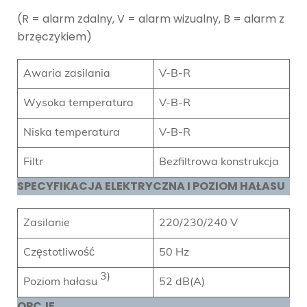
(R = alarm zdalny, V = alarm wizualny, B = alarm z
brzęczykiem)
Awaria zasilania
V-B-R
Wysoka temperatura
V-B-R
Niska temperatura
V-B-R
Filtr
Bezfiltrowa konstrukcja
SPECYFIKACJA ELEKTRYCZNA I POZIOM HAŁASU
Zasilanie
220/230/240 V
Częstotliwość
50 Hz
3)
Poziom hałasu
52 dB(A)
OPCJE