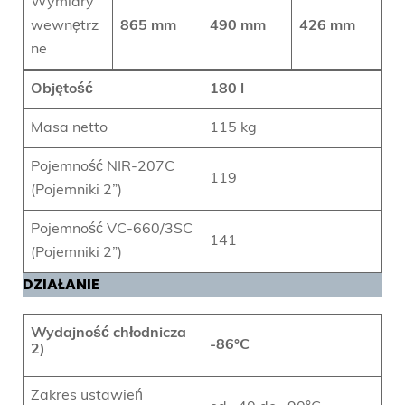
Wymiary
wewnętrz
865 mm
490 mm
426 mm
ne
Objętość
180 l
Masa netto
115 kg
Pojemność NIR-207C
119
(Pojemniki 2”)
Pojemność VC-660/3SC
141
(Pojemniki 2”)
DZIAŁANIE
Wydajność chłodnicza
-86°C
2)
Zakres ustawień