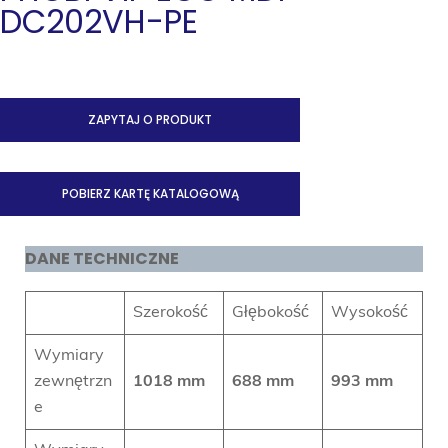
DC202VH-PE
ZAPYTAJ O PRODUKT
POBIERZ KARTĘ KATALOGOWĄ
DANE TECHNICZNE
Szerokość
Głębokość
Wysokość
Wymiary
zewnętrzn
1018 mm
688 mm
993 mm
e