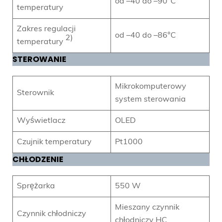
od –40 do –90°C
temperatury
Zakres regulacji
od –40 do –86°C
2)
temperatury
STEROWANIE
Mikrokomputerowy
Sterownik
system sterowania
Wyświetlacz
OLED
Czujnik temperatury
Pt1000
CHŁODZENIE
Sprężarka
550 W
Mieszany czynnik
Czynnik chłodniczy
chłodniczy HC