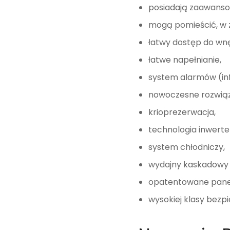
posiadają zaawanso
mogą pomieścić, w z
łatwy dostęp do wn
łatwe napełnianie,
system alarmów (inf
nowoczesne rozwiąz
krioprezerwacja,
technologia inwerte
system chłodniczy,
wydajny kaskadowy 
opatentowane panele
wysokiej klasy bez