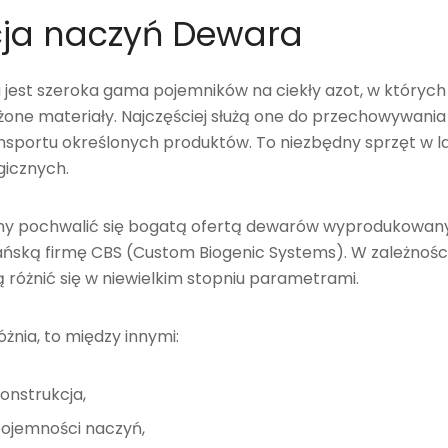
cja naczyń Dewara
jest szeroka gama pojemników na ciekły azot, w któryc
ne materiały. Najczęściej służą one do przechowywania
ansportu określonych produktów. To niezbędny sprzęt w l
gicznych.
my pochwalić się bogatą ofertą dewarów wyprodukowan
ką firmę CBS (Custom Biogenic Systems). W zależnośc
różnić się w niewielkim stopniu parametrami.
óżnia, to między innymi:
onstrukcja,
pojemności naczyń,