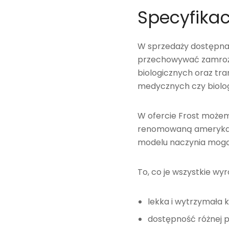
Specyfika
W sprzedaży dostępna 
przechowywać zamrożo
biologicznych oraz tr
medycznych czy biolo
W ofercie Frost może
renomowaną amerykańs
modelu naczynia mogą 
To, co je wszystkie wyr
lekka i wytrzymała k
dostępność różnej 