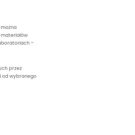
h można
 materiałów
aboratoriach –
ych przez
i od wybranego