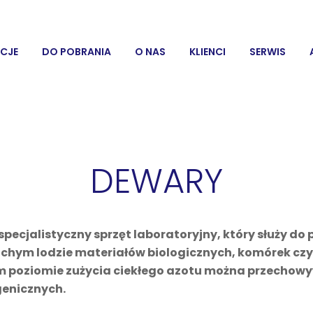
CJE
DO POBRANIA
O NAS
KLIENCI
SERWIS
DEWARY
pecjalistyczny sprzęt laboratoryjny, który służy d
uchym lodzie materiałów biologicznych, komórek czy
kim poziomie zużycia ciekłego azotu można przechow
enicznych.